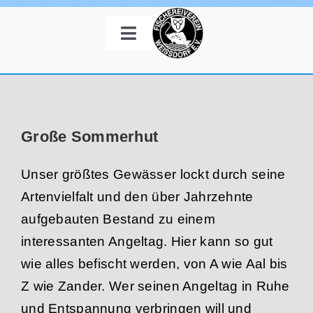
Zum
Inhalt
Toggle
springen
Navigation
Mitgliedschaft
Angelkarten
Große Sommerhut
Angelgewässer
Unser größtes Gewässer lockt durch seine
Artenvielfalt und den über Jahrzehnte
Galerie
aufgebauten Bestand zu einem
interessanten Angeltag. Hier kann so gut
Termine
wie alles befischt werden, von A wie Aal bis
Z wie Zander. Wer seinen Angeltag in Ruhe
Kontakt
und Entspannung verbringen will und