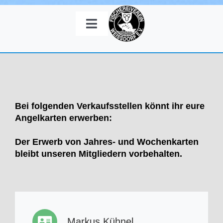
Zum
Inhalt
Toggle
springen
Navigation
Mitgliedschaft
Angelkarten
Bei folgenden Verkaufsstellen könnt ihr eure
Angelgewässer
Angelkarten erwerben:
Der Erwerb von Jahres- und Wochenkarten
Galerie
bleibt unseren Mitgliedern vorbehalten.
Termine
Kontakt
Markus Kühnel